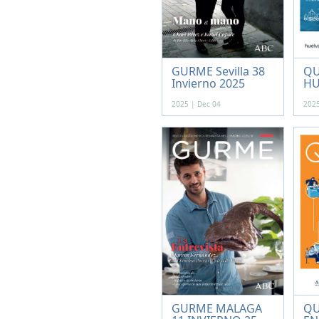
GURME Sevilla 38
QU
Invierno 2025
HU
2025 | Dec 04
2025
GURME MALAGA
QU