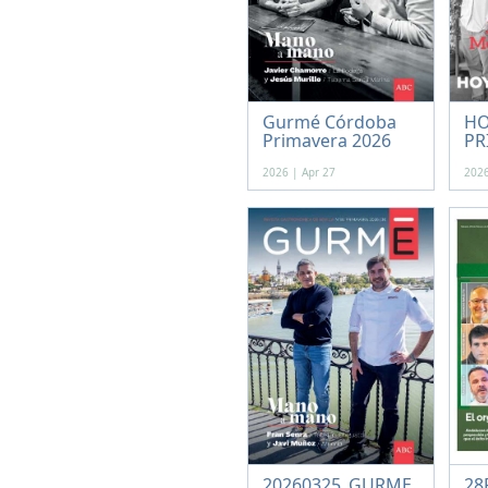
Gurmé Córdoba
HO
Primavera 2026
PR
2026 | Apr 27
2026
20260325_GURME_
28