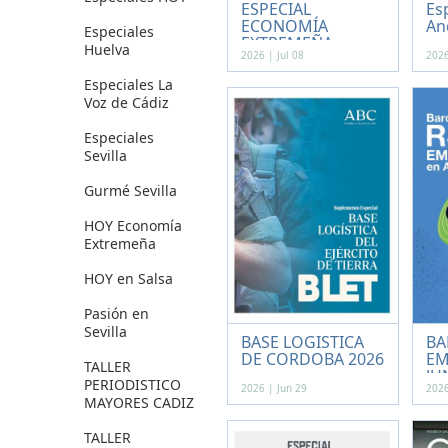
ESPECIAL
Es
ECONOMÍA
An
Especiales
EXTREMEÑA
Huelva
2026 | Jul 08
2026
Especiales La
Voz de Cádiz
Especiales
Sevilla
Gurmé Sevilla
HOY Economía
Extremeña
HOY en Salsa
Pasión en
Sevilla
BASE LOGISTICA
BA
DE CORDOBA 2026
EM
TALLER
JUN
PERIODISTICO
2026 | Jun 29
2026
MAYORES CADIZ
TALLER