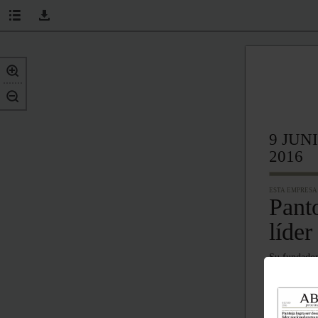
9 JUN
2016
ESTA EMPRESA 
Panto
líder
Su fundador
segunda mano
LEBRIJA
Comienza l
restauración