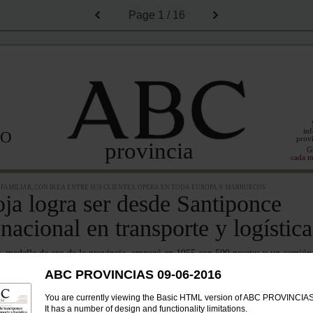
Page
1 / 16
inf
IO
provi
provincia
G
cada m
FAMILIAR, CON IKEA ENTRE SUS CLIENTES, OPERA EN TODA EUROPA Y MARRUECOS
ja logra ser desde Santiponce
 nacional en transporte y logística
, medalla de oro de la provincia, empezó en 1955 con 500 pesetas y un camión
. Con 800 empleados, se anticipó a la crisis y ha logrado duplicar sus ventas
ABC PROVINCIAS 09-06-2016
ÉCIJA
You are currently viewing the Basic HTML version of ABC PROVINCIA
a
Una empre
It has a number of design and functionality limitations.
 de la