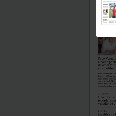
muralla alm
Lamuralla del castill
clarado Bien de Prot
en 1949, están siend
ma urgente ante el r
miento en algunos pu
andamiajeduraránvar
EL VISO DEL 
Paco Vergara
alcalde poet
de amor y d
en su último 
Paco Vergara (El Vis
fue el alcalde de su 
ocho años y ahora ac
car su segundo libro
el que no habla nada 
sí, mucho, del amor y
CARMONA
Una procesió
recordar cuat
ymedio de d
ESTEPA
La aldea de 