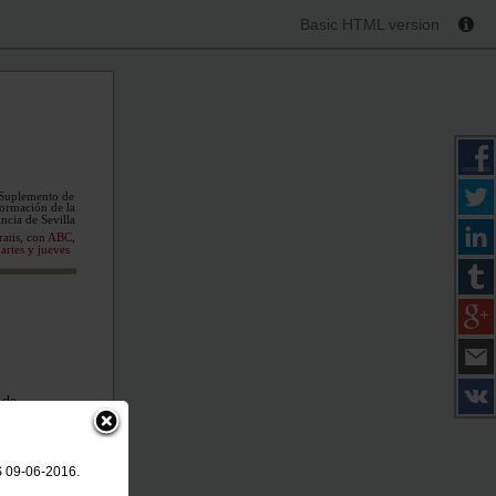
Basic HTML version
Suplemento de
ormación de la
ncia de Sevilla
ratis, con ABC,
artes y jueves
 de
[2]
S 09-06-2016.
sa de