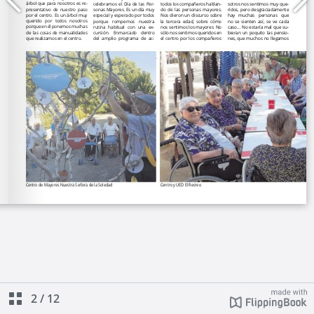
2
/
12