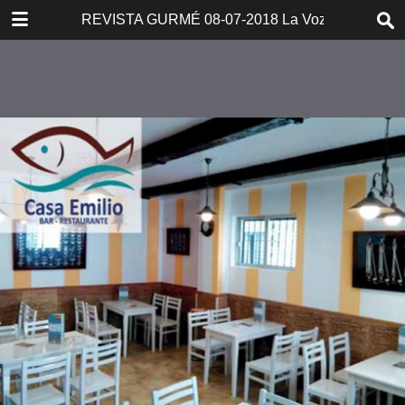
DOWNLOAD
REVISTA GURMÉ 08-07-2018 La Voz de Cádiz
publication.pdf
3.7 MB
TABLE OF CONTENTS
VOZ GURMÉ 08-07-2018-
REVISTA GURME--1
VOZ GURMÉ 08-07-2018-
REVISTA GURME--2
VOZ GURMÉ 08-07-2018-
REVISTA GURME--3
VOZ GURMÉ 08-07-2018-
REVISTA GURME--4