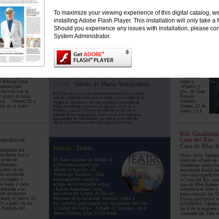
To maximize your viewing experience of this digital catalog,
installing Adobe Flash Player. This installation will only take 
r
Aljarafe
jo
Mairena del Al
Should you experience any issues with installation, please con
 flamenco
Recital
System Administrator.
lebra en la
LolaBotello & Cía,
a velada
por la actriz, cantan
 reunirá en el
profesora Lola Bote
o a Miguel Lara
Chiqui García a la g
», Antonio
traen el recital «La
 ursaonense
Arrulladora»,
ía «El Mellizo» al
con textos y
stival, organizado
música en
D.C.
po Racing Club
torno a
Utrera
Salida de María Auxiliadora
ontará para
«Platero y
 festival con la
yo», de Juan
El 24 de mayo es un día muy destacado en Utrera, donde
l grupo de baile
Ramón
toda la comunidad salesiana se vuelca con la salida de la
nia.
Viernes 22 a
Jiménez.
Virgen de Don Bosco. En esta ocasión la procesión de
ras en el teatro
Ateneo.22 de
María Auxiliadora comenzará algo más tarde de lo
habitual, a las 20.15 horas, al coincidir su día con la
mayo. 21 h.
jornada de las municipales. Utrera es la sede salesiana
más antigua de toda España, por ello la procesión de
María Auxiliadora se vive con especial devoción.
Rib. Guadalqu
 medieval
Lora del Río
Casa de Blas I
Morón
Teatro
astigitana del
bra desde hoy y
María Jesús Naranjo
 el fin de
El Teatro Oriente de Morón de
nieta del «Padre de 
 Mercado
la Frontera acogerá este
Andaluza» junto con
partir de las
sábado la función «El
asociación Estilo ll
se sucederán
Astrólogo Tunante». Esta
cabo una expedición
ctividades y
representación correrá a
a Coria del Río para
de baile y cante.
acargo de la compañía teatral
casa de Blas Infante
frecerán a la
«Raíces Andaluzas», una
asistencia es libre y
ntes productos
iniciativa del Centro de Día de
hasta cumplir las 55
Desde el jueves 21
Mayores de la localidad. Además, junto a
Previa inscripción en
4 a partir de las
los teatreros participarán los integrantes del coro
629580415.
Sábado,
 Barriada del
«Ciudad del Gallo».
Sábado 22 de mayo, en el
las 9 de la mañana 
Teatro Oriente, a las 21:00 horas.
Alameda del Tren d