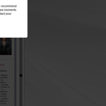
 we recommend
a few moments.
jarafe
tact your
 formado
te y
llo,
uitarra
ivir
nfante
 Infante,
la Patria
 la
evará a
 cultural
 visitar la
. La
 gratuita
 plazas.
 el tlf:
 salida a
desde la
e Lora.