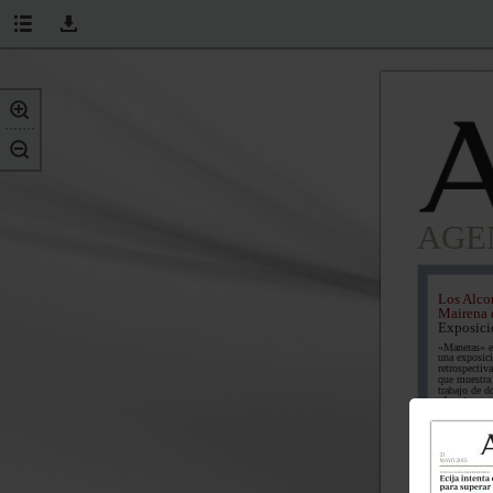
AGE
Los Alco
Mairena 
Exposici
«Maneras» e
una exposic
retrospectiv
que muestra
trabajo de d
años de
«autoexilio
londinense»
pintor
mairenero F
Sala
Ortega.
de la Villa
y las Artes.
30 demayo. 