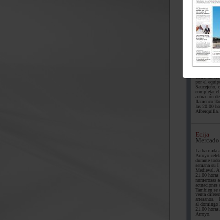
Sierra Su
El Sauce
Festival
Mañana se ce
localidad un
flamenca que
mismo tabla
«El Canario
Álvarez y el
Manuel Garc
cante. El fe
por el equi
Saucejeño, c
completar el
actuación de
flamenco Ta
las 20.00 ho
Alberquilla.
Ecija
Mercado
La barriada 
Arroyo cele
durante todo
semana su I
Medieval. A 
21.00 horas 
numerosas a
actuaciones 
También se o
venta difere
artesanos.
al domingo 2
21.00 horas.
Arroyo.